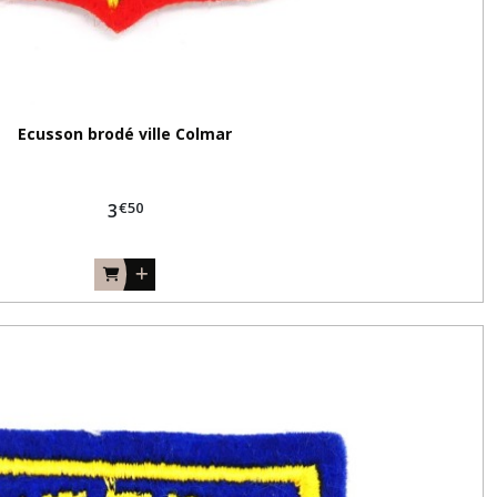
Ecusson brodé ville Colmar
€
50
3