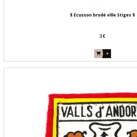
§ Ecusson brodé ville Stiges §
3
€