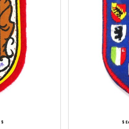
 §
§ E