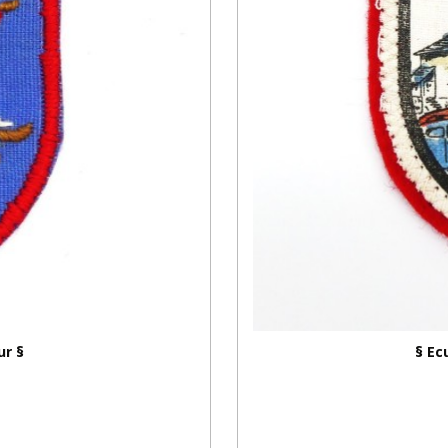
ur §
§ Ec