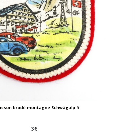
usson brodé montagne Schwägalp §
3
€