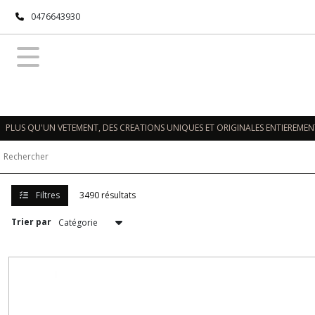
Fermer
0476643930
FILTRES
Tous
les
produits
PLUS QU'UN VETEMENT, DES CREATIONS UNIQUES ET ORIGINALES ENTIEREMENT
BEBE
(122)
FILLE
Filtres
3490 résultats
(83)
Trier par
GARCON
(21)
HOMME
(137)
FEMME