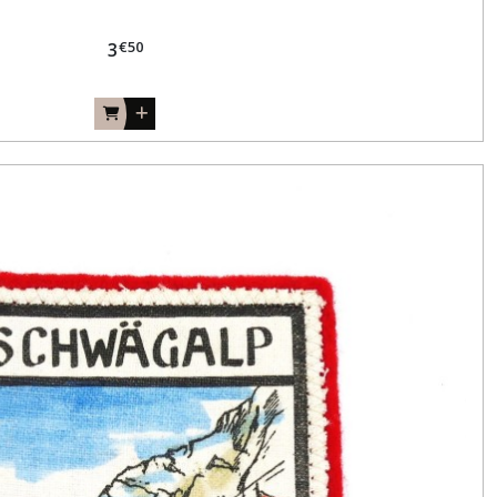
€
50
3