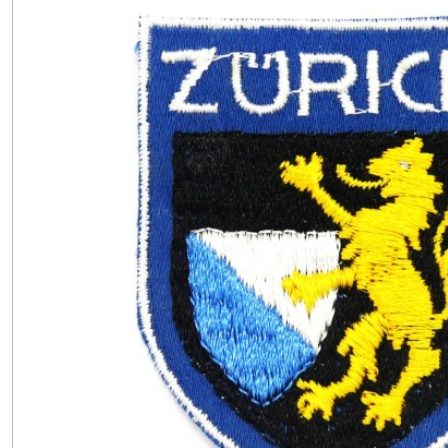
(409)
ACCESSOIRES
(96)
MERCERIE
(2622)
Afficher
les
résultats