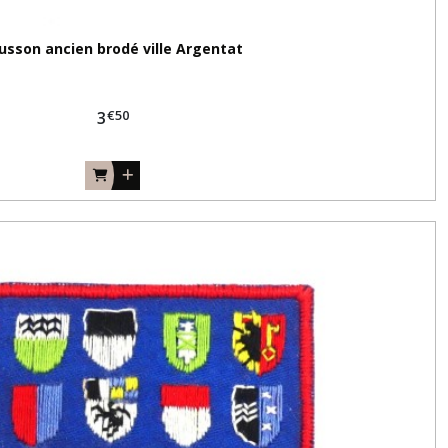
usson ancien brodé ville Argentat
€
50
3