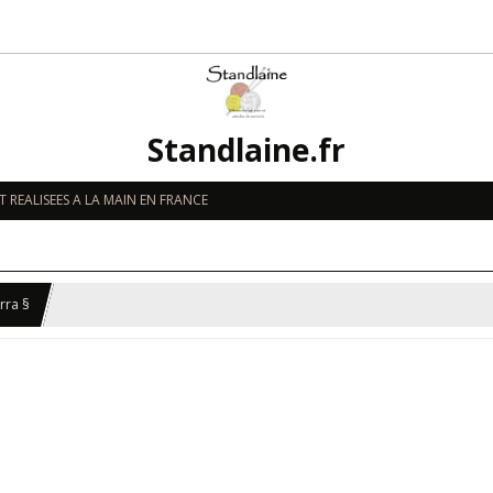
Standlaine.fr
 REALISEES A LA MAIN EN FRANCE
rra §