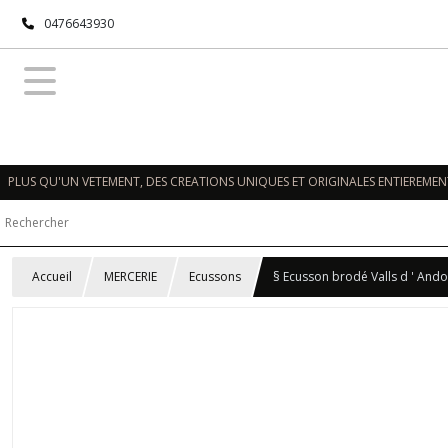
0476643930
PLUS QU'UN VETEMENT, DES CREATIONS UNIQUES ET ORIGINALES ENTIEREMENT
Accueil
MERCERIE
Ecussons
§ Ecusson brodé Valls d ' Ando