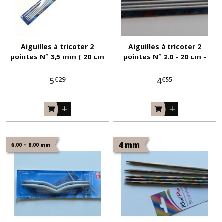
Aiguilles à tricoter 2
Aiguilles à tricoter 2
pointes N° 3,5 mm ( 20 cm
pointes N° 2.0 - 20 cm -
)
Prym
€
29
€
55
5
4
4 mm
6.00 + 8.00 mm