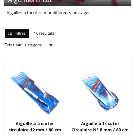
Découd
vite
Aiguilles à tricoter pour différents ouvrages .
(4)
Boutons
Filtres
16 résultats
bois
(17)
Trier par
Aiguilles
tricot
(16)
Fils
couture
(1)
Boutons
Aiguille à tricoter
Aiguille à tricoter
métal
(64)
circulaire 12 mm / 80 cm
Circulaire N° 8 mm / 80 cm