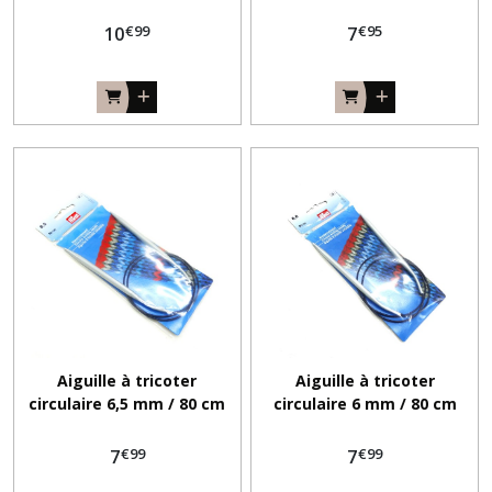
PRYM
€
99
€
95
10
7
pelotes
de
laine
(444)
Boutons
plastique
(197)
Ecussons
(1702)
Fil
Aiguille à tricoter
Aiguille à tricoter
soie
à
circulaire 6,5 mm / 80 cm
circulaire 6 mm / 80 cm
broder
PRYM
PRYM
(44)
€
99
€
99
7
7