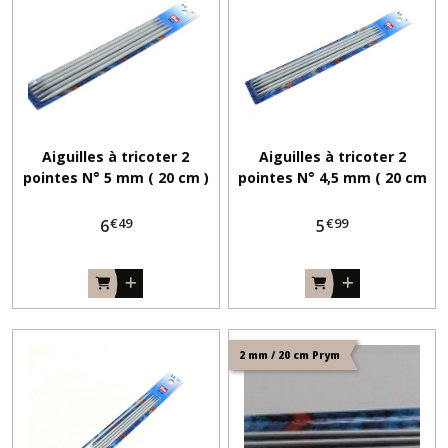
(14)
Afficher
les
résultats
Aiguilles à tricoter 2
Aiguilles à tricoter 2
pointes N° 5 mm ( 20 cm )
pointes N° 4,5 mm ( 20 cm
)
€
49
€
99
6
5
2 mm / 20 cm Prym