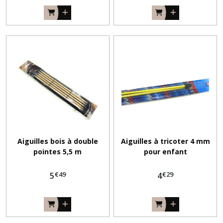
catalogues
tricot
&
crochet
&
broderie
(36)
Ruban
coton
&
lin
(2)
Aiguilles bois à double
Aiguilles à tricoter 4 mm
pointes 5,5 m
pour enfant
DMC
fil
Petra
€
49
€
29
5
4
-
Coton
perle
(5)