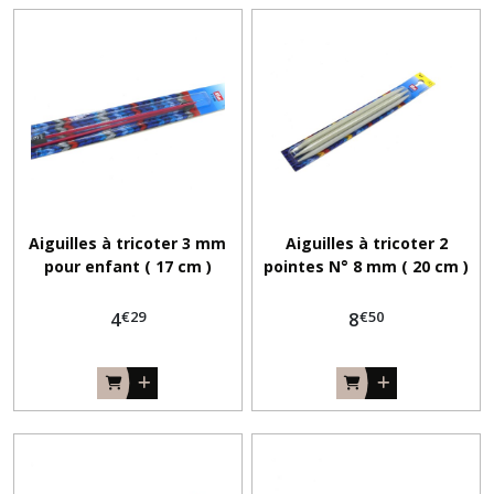
Fil
à
repriser
(11)
Fils
anny
blatt
libertine
&
Aiguilles à tricoter 3 mm
Aiguilles à tricoter 2
anny
pour enfant ( 17 cm )
pointes N° 8 mm ( 20 cm )
blatt
Jade
€
29
€
50
4
8
&
anny
blatt
Victoria
&
bouton
d
'or
Galaxie