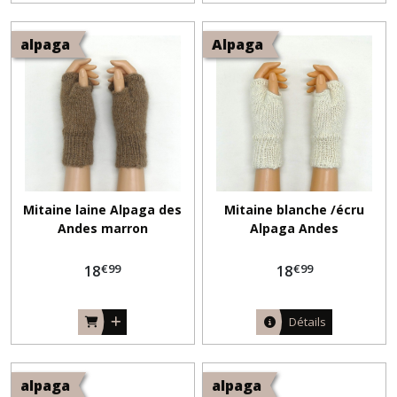
alpaga
Alpaga
Mitaine laine Alpaga des
Mitaine blanche /écru
Andes marron
Alpaga Andes
€
99
€
99
18
18
Détails
alpaga
alpaga