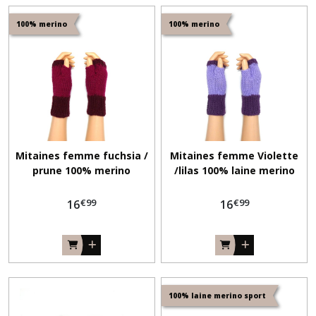
100% merino
100% merino
Poncho
(3)
Echarpes
(65)
Tour
Mitaines femme fuchsia /
Mitaines femme Violette
de
prune 100% merino
/lilas 100% laine merino
cou
(26)
€
99
€
99
16
16
Bonnets
simples
(43)
Mitaines
100% laine merino sport
(49)