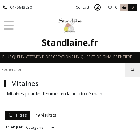
Fermer
0476643930
Contact
0
0
FILTRES
Tous
Standlaine.fr
les
produits
PLUS QU'UN VETEMENT, DES CREATIONS UNIQUES ET ORIGINALES ENTIEREMENT REALISEES A LA MAIN EN FRANCE
FEMME
Bandeaux
Mitaines
(12)
Mitaines pour les femmes en laine tricoté main.
Bérets
(94)
Filtres
49 résultats
Bonnets
Trier par
longs
(77)