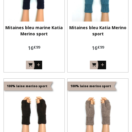
Robes
(3)
Afficher
Mitaines bleu marine Katia
Mitaines bleu Katia Merino
Merino sport
sport
les
résultats
€
99
€
99
16
16
100% laine merino sport
100% laine merino sport