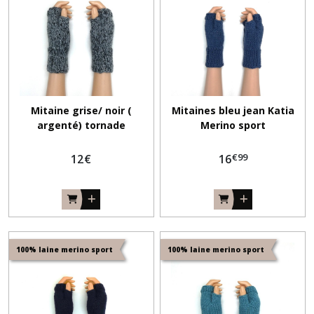
Boléro
(3)
Débardeurs
-
Mitaine grise/ noir (
Mitaines bleu jean Katia
top
argenté) tornade
Merino sport
(3)
€
99
12
€
16
Bonnets
lutin
(26)
Châle
-
100% laine merino sport
100% laine merino sport
chèche
(5)