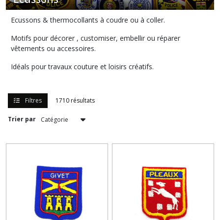
Découd
vite
Ecussons & thermocollants à coudre ou à coller.
(4)
Motifs pour décorer , customiser, embellir ou réparer
vêtements ou accessoires.
Boutons
bois
Idéals pour travaux couture et loisirs créatifs.
(17)
Aiguilles
Filtres
1710 résultats
tricot
(16)
Trier par
Fils
couture
(1)
Boutons
métal
(64)