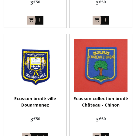
€
50
€
50
3
3
Ecusson brodé ville
Ecusson collection brodé
Douarmenez
Château - Chinon
€
50
€
50
3
3