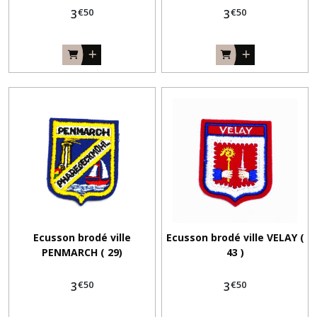
€
50
€
50
3
3
Ecusson brodé ville
Ecusson brodé ville VELAY (
PENMARCH ( 29)
43 )
€
50
€
50
3
3