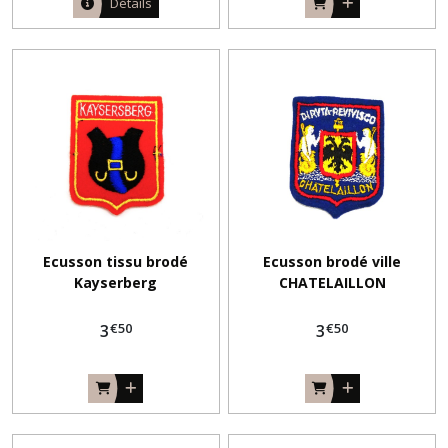
Détails
Ecusson tissu brodé
Ecusson brodé ville
Kayserberg
CHATELAILLON
€
50
€
50
3
3