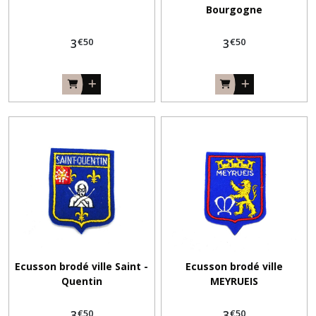
catalogues
Bourgogne
tricot
&
€
50
€
50
3
3
crochet
&
broderie
(36)
Ruban
coton
&
lin
(2)
DMC
fil
Petra
-
Ecusson brodé ville Saint -
Ecusson brodé ville
Coton
Quentin
MEYRUEIS
perle
(5)
€
50
€
50
3
3