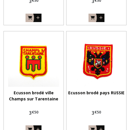
€
50
€
50
3
3
Ecusson brodé ville
Ecusson brodé pays RUSSIE
Champs sur Tarentaine
€
50
€
50
3
3