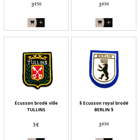
€
50
€
50
3
3
Ecusson brodé ville
§ Ecusson royal brodé
TULLINS
BERLIN §
€
50
3
€
3