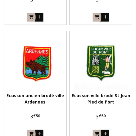
Fil
à
repriser
(11)
Fils
anny
blatt
libertine
&
anny
blatt
Jade
&
anny
Ecusson ancien brodé ville
Ecusson ville brodé St Jean
blatt
Ardennes
Pied de Port
Victoria
&
€
50
€
50
bouton
3
3
d
'or
Galaxie