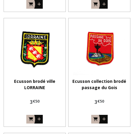
Ecusson brodé ville
Ecusson collection brodé
LORRAINE
passage du Gois
€
50
€
50
3
3