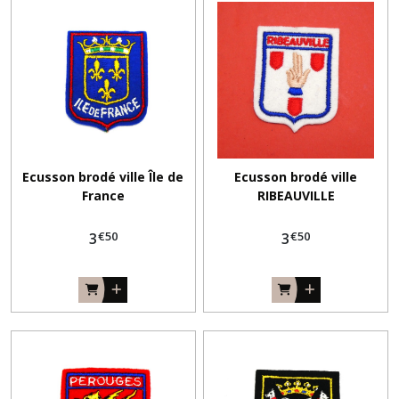
Ecusson brodé ville Île de
Ecusson brodé ville
France
RIBEAUVILLE
€
50
€
50
3
3