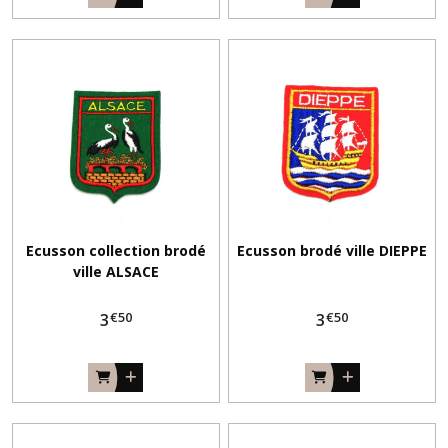
(14)
Afficher
les
résultats
Ecusson collection brodé
Ecusson brodé ville DIEPPE
ville ALSACE
€
50
€
50
3
3