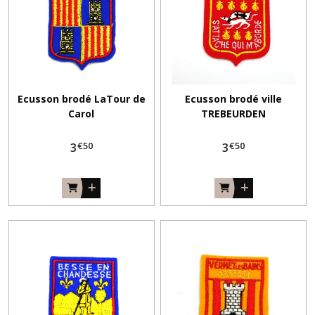
Ecusson brodé LaTour de
Ecusson brodé ville
Carol
TREBEURDEN
€
50
€
50
3
3