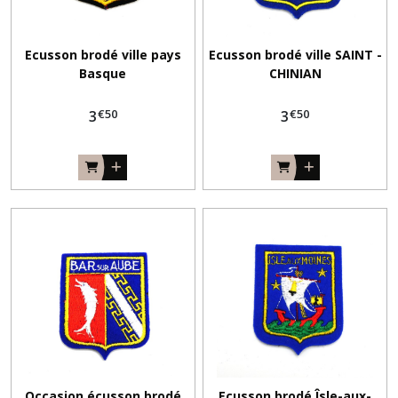
Ecusson brodé ville pays
Ecusson brodé ville SAINT -
Basque
CHINIAN
€
50
€
50
3
3
Occasion écusson brodé
Ecusson brodé Îsle-aux-