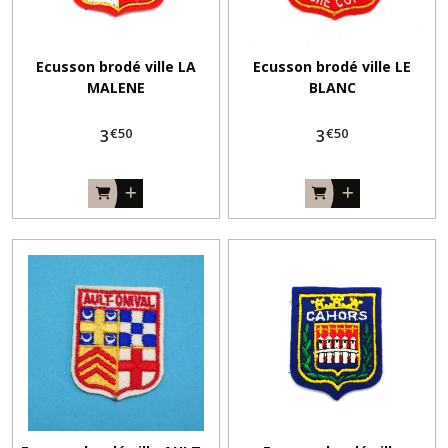
Ecusson brodé ville LA
Ecusson brodé ville LE
MALENE
BLANC
€
50
€
50
3
3