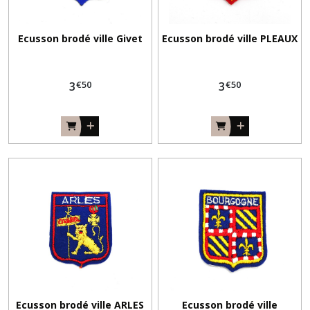
pelotes
Ecusson brodé ville Givet
Ecusson brodé ville PLEAUX
de
laine
(444)
€
50
€
50
3
3
Boutons
plastique
(197)
Ecussons
(1710)
Fil
soie
à
broder
(44)
Ecusson brodé ville ARLES
Ecusson brodé ville