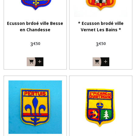
Ecusson brdoé ville Besse
* Ecusson brodé ville
en Chandesse
Vernet Les Bains *
€
50
€
50
3
3