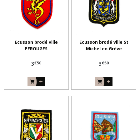
Ecusson brodé ville
Ecusson brodé ville St
PEROUGES
Michel en Grève
€
50
€
50
3
3