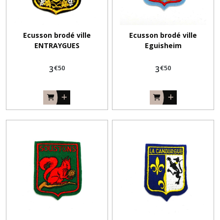
Ecusson brodé ville
Ecusson brodé ville
ENTRAYGUES
Eguisheim
€
50
€
50
3
3