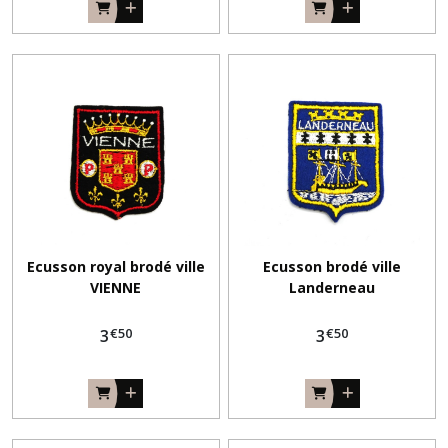
Ecusson royal brodé ville
Ecusson brodé ville
VIENNE
Landerneau
€
50
€
50
3
3