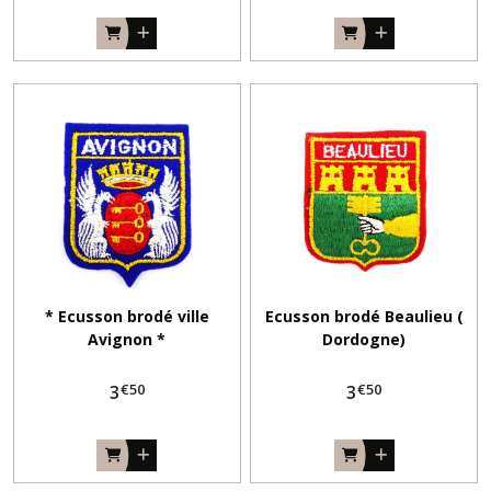
* Ecusson brodé ville
Ecusson brodé Beaulieu (
Avignon *
Dordogne)
€
50
€
50
3
3