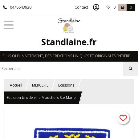
0476643930
Contact
0
0
Standlaine.fr
PLUS QU'UN VETEMENT, DES CREATIONS UNIQUES ET ORIGINALES ENTIEREMENT REALISEES A LA MAIN EN FRANCE
Accueil
MERCERIE
Ecussons
Ecusson brodé ville Moustiers Ste Marie