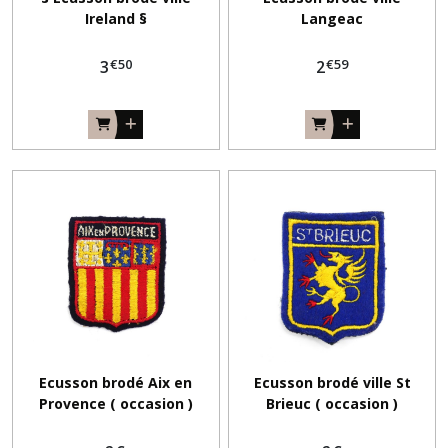
Ireland §
Langeac
€
50
€
59
3
2
Ecusson brodé Aix en
Ecusson brodé ville St
Provence ( occasion )
Brieuc ( occasion )