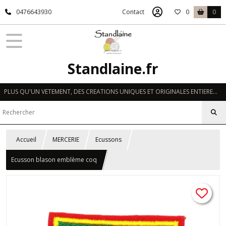
0476643930
Contact
0
0
Standlaine.fr
PLUS QU'UN VETEMENT, DES CREATIONS UNIQUES ET ORIGINALES ENTIEREMENT REALISEES A LA MAIN EN FRANCE
Accueil
MERCERIE
Ecussons
Ecusson blason emblème coq