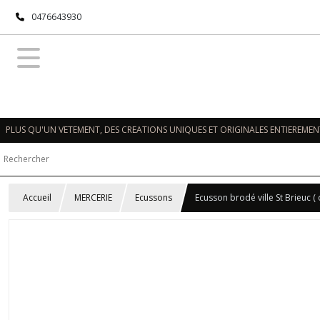
0476643930
PLUS QU'UN VETEMENT, DES CREATIONS UNIQUES ET ORIGINALES ENTIEREMENT
Accueil
MERCERIE
Ecussons
Ecusson brodé ville St Brieuc ( 