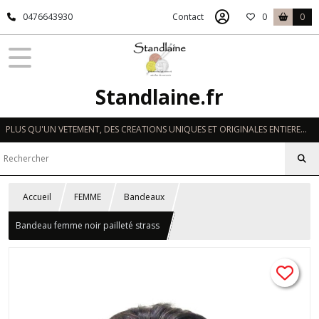
0476643930
Contact
0
0
Standlaine.fr
PLUS QU'UN VETEMENT, DES CREATIONS UNIQUES ET ORIGINALES ENTIEREMENT REALISEES A LA MAIN EN FRANCE
Accueil
FEMME
Bandeaux
Bandeau femme noir pailleté strass