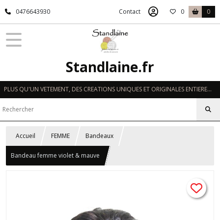
0476643930
Contact
0
0
Standlaine.fr
PLUS QU'UN VETEMENT, DES CREATIONS UNIQUES ET ORIGINALES ENTIEREMENT REALISEES A LA MAIN EN FRANCE
Accueil
FEMME
Bandeaux
Bandeau femme violet & mauve