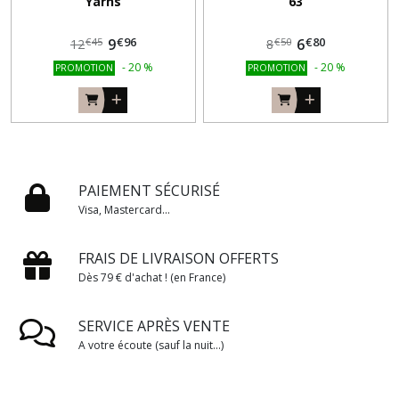
Yarns
63
€
96
€
80
9
6
€
45
€
50
12
8
-
20
%
-
20
%
PROMOTION
PROMOTION
PAIEMENT SÉCURISÉ
Visa, Mastercard...
FRAIS DE LIVRAISON OFFERTS
Dès 79 € d'achat ! (en France)
SERVICE APRÈS VENTE
A votre écoute (sauf la nuit...)