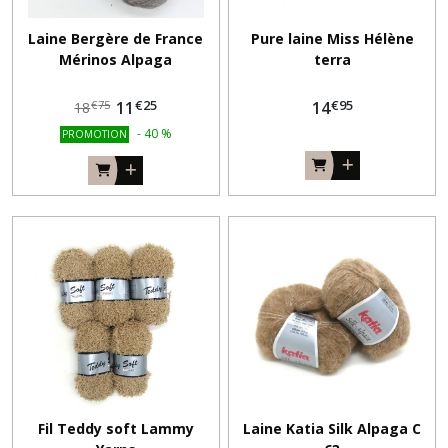
Laine Bergère de France
Pure laine Miss Hélène
Mérinos Alpaga
terra
€
25
€
95
11
14
€
75
18
-
40
%
PROMOTION
Fil Teddy soft Lammy
Laine Katia Silk Alpaga C