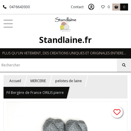
0476643930
Contact
0
0
Standlaine.fr
PLUS QU'UN VETEMENT, DES CREATIONS UNIQUES ET ORIGINALES ENTIEREMENT REALISEES A LA MAIN EN FRANCE
Accueil
MERCERIE
pelotes de laine
Fil Bergère de France ORILIS pierre