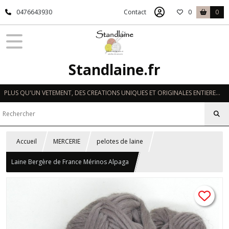
0476643930
Contact
0
0
Standlaine.fr
PLUS QU'UN VETEMENT, DES CREATIONS UNIQUES ET ORIGINALES ENTIEREMENT REALISEES A LA MAIN EN FRANCE
Accueil
MERCERIE
pelotes de laine
Laine Bergère de France Mérinos Alpaga