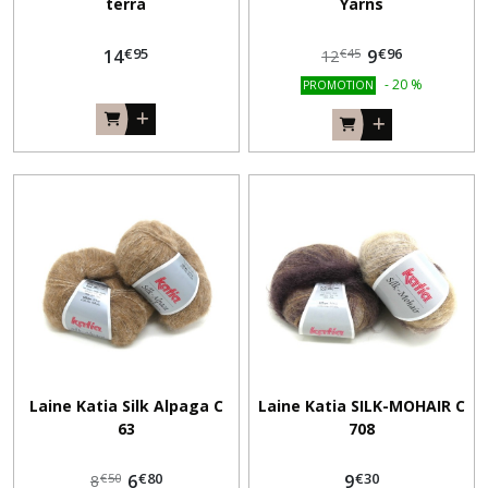
terra
Yarns
€
95
€
96
14
9
€
45
12
-
20
%
PROMOTION
Laine Katia Silk Alpaga C
Laine Katia SILK-MOHAIR C
63
708
€
80
€
30
6
9
€
50
8