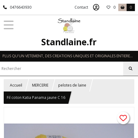
0476643930
Contact
0
0
Standlaine.fr
PLUS QU'UN VETEMENT, DES CREATIONS UNIQUES ET ORIGINALES ENTIEREMENT REALISEES A LA MAIN EN FRANCE
Accueil
MERCERIE
pelotes de laine
Fil coton Katia Panama jaune C 16