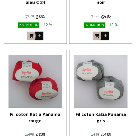
bleu C 24
noir
€
85
€
85
6
6
€
78
€
78
7
7
-
12
%
-
12
%
PROMOTION
PROMOTION
Fil coton Katia Panama
Fil coton Katia Panama
rouge
gris
€
85
€
85
6
6
€
78
€
78
7
7