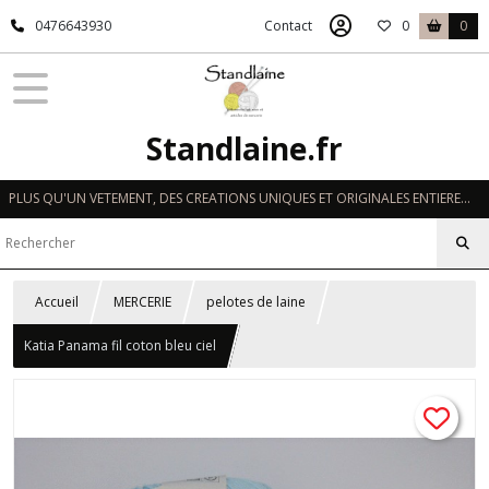
0476643930
Contact
0
0
Standlaine.fr
PLUS QU'UN VETEMENT, DES CREATIONS UNIQUES ET ORIGINALES ENTIEREMENT REALISEES A LA MAIN EN FRANCE
Accueil
MERCERIE
pelotes de laine
Katia Panama fil coton bleu ciel