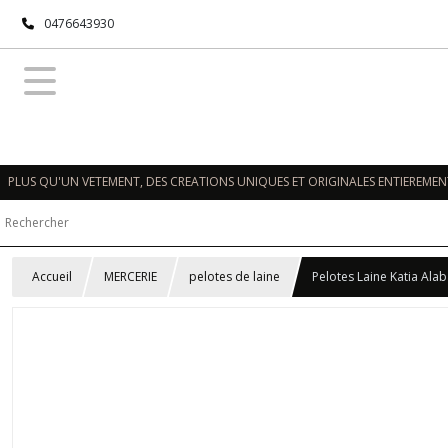
0476643930
PLUS QU'UN VETEMENT, DES CREATIONS UNIQUES ET ORIGINALES ENTIEREMENT
Accueil
MERCERIE
pelotes de laine
Pelotes Laine Katia Alab