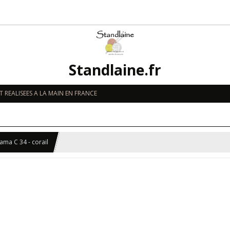
Standlaine.fr
 REALISEES A LA MAIN EN FRANCE
ama C 34 - corail