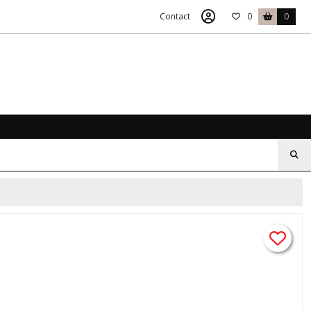
Contact
0
0