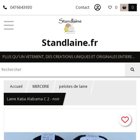
0476643930
Contact
0
0
Standlaine.fr
PLUS QU'UN VETEMENT, DES CREATIONS UNIQUES ET ORIGINALES ENTIEREMENT REALISEES A LA MAIN EN FRANCE
Accueil
MERCERIE
pelotes de laine
Laine Katia Alabama C 2 - noir