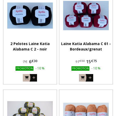
2 Pelotes Laine Katia
Laine Katia Alabama C 61 -
Alabama C 2 - noir
Bordeaux/grenat
€
30
€
75
6
15
€
50
7
€
17
-
10
%
-
10
%
PROMOTION
PROMOTION