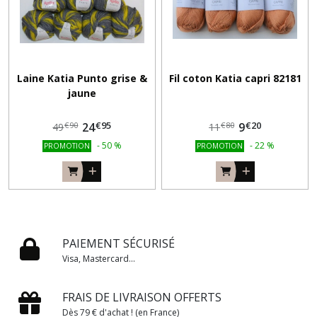
Laine Katia Punto grise &
Fil coton Katia capri 82181
jaune
€
95
€
20
24
9
€
90
€
80
49
11
-
50
%
-
22
%
PROMOTION
PROMOTION
PAIEMENT SÉCURISÉ
Visa, Mastercard...
FRAIS DE LIVRAISON OFFERTS
Dès 79 € d'achat ! (en France)