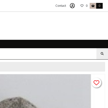
Contact
0
0