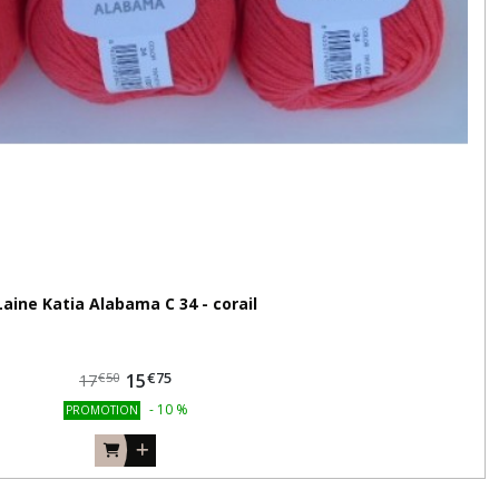
Laine Katia Alabama C 34 - corail
€
75
15
€
50
17
-
10
%
PROMOTION