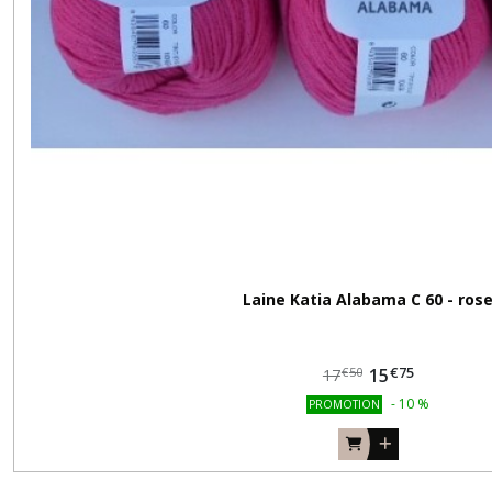
Laine Katia Alabama C 60 - ros
€
75
15
€
50
17
-
10
%
PROMOTION