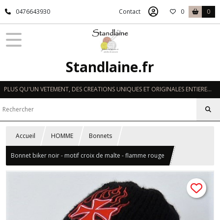
0476643930
Contact
0
0
Standlaine.fr
PLUS QU'UN VETEMENT, DES CREATIONS UNIQUES ET ORIGINALES ENTIEREMENT REALISEES A LA MAIN EN FRANCE
Accueil
HOMME
Bonnets
Bonnet biker noir - motif croix de malte - flamme rouge