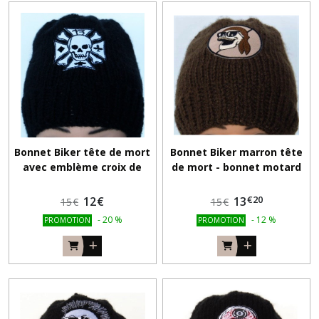
Bonnet Biker tête de mort
Bonnet Biker marron tête
avec emblème croix de
de mort - bonnet motard
malte -
€
20
12
€
13
15
€
15
€
-
20
%
-
12
%
PROMOTION
PROMOTION