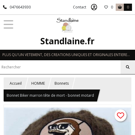
0476643930
Contact
0
0
Standlaine.fr
PLUS QU'UN VETEMENT, DES CREATIONS UNIQUES ET ORIGINALES ENTIEREMENT REALISEES A LA MAIN EN FRANCE
Accueil
HOMME
Bonnets
Bonnet Biker marron tête de mort - bonnet motard