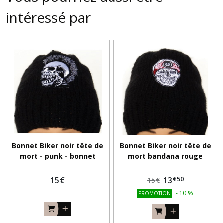
intéressé par
Bonnet Biker noir tête de
Bonnet Biker noir tête de
mort - punk - bonnet
mort bandana rouge
homme motard
€
50
15
€
13
15
€
-
10
%
PROMOTION