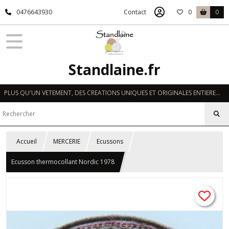
0476643930
Contact
0
0
Standlaine.fr
PLUS QU'UN VETEMENT, DES CREATIONS UNIQUES ET ORIGINALES ENTIEREMENT REALISEES A LA MAIN EN FRANCE
Accueil
MERCERIE
Ecussons
Ecusson thermocollant Nordic 1978