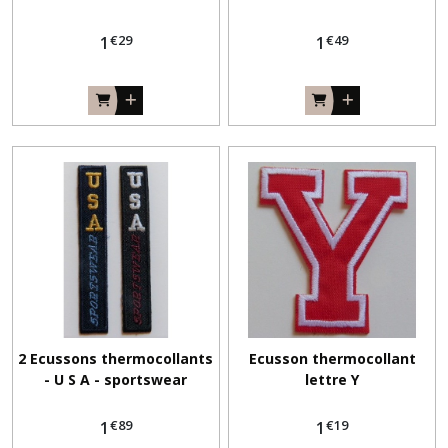
€
29
€
49
1
1
2 Ecussons thermocollants
Ecusson thermocollant
- U S A - sportswear
lettre Y
€
89
€
19
1
1