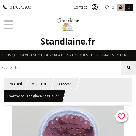
0476643930
Contact
0
0
Standlaine.fr
PLUS QU'UN VETEMENT, DES CREATIONS UNIQUES ET ORIGINALES ENTIEREMENT REALISEES A LA MAIN EN FRANCE
Accueil
MERCERIE
Ecussons
Thermocollant glace rose & or