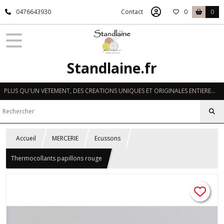
0476643930
Contact
0
0
Standlaine.fr
PLUS QU'UN VETEMENT, DES CREATIONS UNIQUES ET ORIGINALES ENTIEREMENT REALISEES A LA MAIN EN FRANCE
Accueil
MERCERIE
Ecussons
Thermocollants papillons rouge