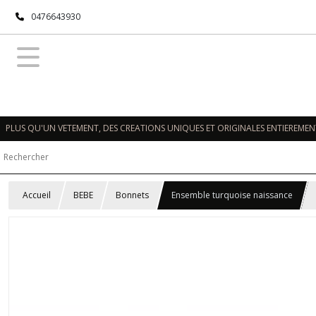
0476643930
PLUS QU'UN VETEMENT, DES CREATIONS UNIQUES ET ORIGINALES ENTIEREMENT
Accueil
BEBE
Bonnets
Ensemble turquoise naissance