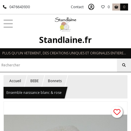
0476643930
Contact
0
0
Standlaine.fr
PLUS QU'UN VETEMENT, DES CREATIONS UNIQUES ET ORIGINALES ENTIEREMENT REALISEES A LA MAIN EN FRANCE
Accueil
BEBE
Bonnets
Ensemble naissance blanc & rose