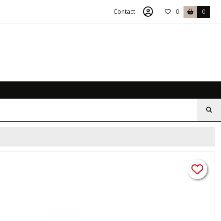
Contact
0
0