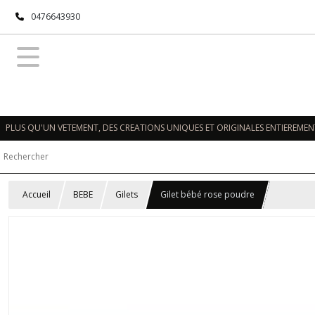
0476643930
PLUS QU'UN VETEMENT, DES CREATIONS UNIQUES ET ORIGINALES ENTIEREMENT
Accueil
BEBE
Gilets
Gilet bébé rose poudre