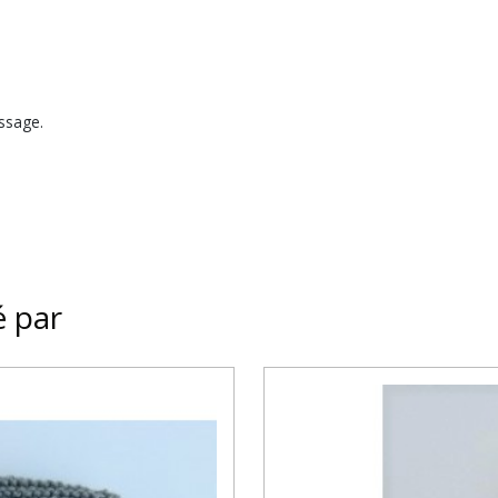
assage.
é par