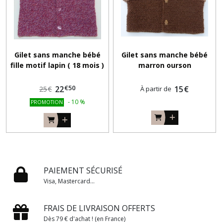
Gilet sans manche bébé
Gilet sans manche bébé
fille motif lapin ( 18 mois )
marron ourson
tricot main
€
50
22
15
€
25
€
À partir de
-
10
%
PROMOTION
PAIEMENT SÉCURISÉ
Visa, Mastercard...
FRAIS DE LIVRAISON OFFERTS
Dès 79 € d'achat ! (en France)