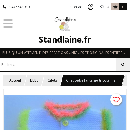
0476643930
Contact
0
0
Standlaine.fr
PLUS QU'UN VETEMENT, DES CREATIONS UNIQUES ET ORIGINALES ENTIEREMENT REALISEES A LA MAIN EN FRANCE
Accueil
BEBE
Gilets
Gilet bébé fantaisie tricoté main