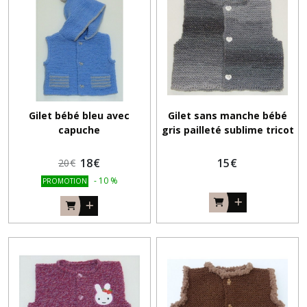
Gilet bébé bleu avec
Gilet sans manche bébé
capuche
gris pailleté sublime tricot
main ( 3 mois)
18
€
15
€
20
€
-
10
%
PROMOTION