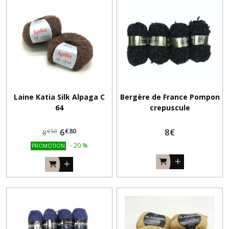
Laine Katia Silk Alpaga C
Bergère de France Pompon
64
crepuscule
€
80
6
8
€
€
50
8
-
20
%
PROMOTION