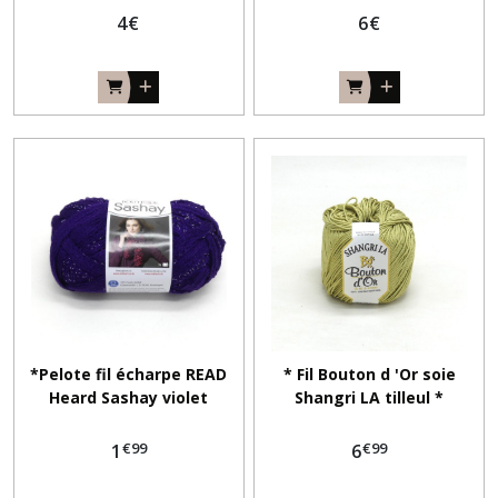
4
€
6
€
*Pelote fil écharpe READ
* Fil Bouton d 'Or soie
Heard Sashay violet
Shangri LA tilleul *
/argenté*
€
99
€
99
1
6