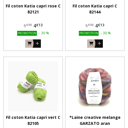
Fil coton Katia capri rose C
Fil coton Katia capri C
82121
82144
€
13
€
13
4
4
€
90
€
90
5
5
-
30
%
-
30
%
PROMOTION
PROMOTION
Fil coton Katia capri vert C
*Laine creative melange
82105
GARZATO aran