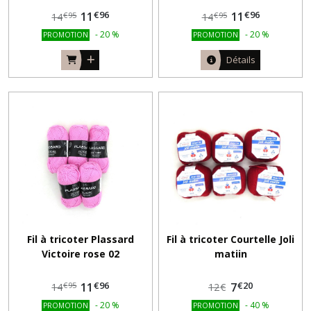
€
96
€
96
11
11
€
95
€
95
14
14
-
20
%
-
20
%
PROMOTION
PROMOTION
Détails
Fil à tricoter Plassard
Fil à tricoter Courtelle Joli
Victoire rose 02
matiin
€
96
€
20
11
7
€
95
14
12
€
-
20
%
-
40
%
PROMOTION
PROMOTION