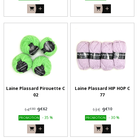
Laine Plassard Pirouette C
Laine Plassard HIP HOP C
02
77
€
62
€
10
9
9
€
80
14
13
€
-
35
%
-
30
%
PROMOTION
PROMOTION