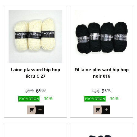
Laine plassard hip hop
Fil laine plassard hip hop
écru C 27
noir 016
€
83
€
10
6
9
€
75
9
13
€
-
30
%
-
30
%
PROMOTION
PROMOTION