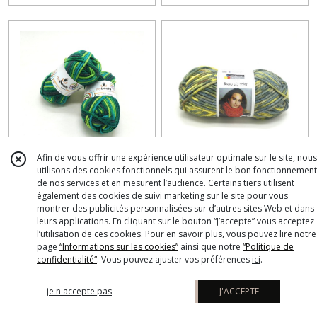
Afin de vous offrir une expérience utilisateur optimale sur le site, nous
Laine myboshi original N°1
Une pelote Bravo Big Color
utilisons des cookies fonctionnels qui assurent le bon fonctionnement
de nos services et en mesurent l’audience. Certains tiers utilisent
grasshopper
Schachenmayr
également des cookies de suivi marketing sur le site pour vous
montrer des publicités personnalisées sur d’autres sites Web et dans
€
49
6
€
6
leurs applications. En cliquant sur le bouton “J’accepte” vous acceptez
l’utilisation de ces cookies. Pour en savoir plus, vous pouvez lire notre
page
“Informations sur les cookies”
ainsi que notre
“Politique de
confidentialité“
. Vous pouvez ajuster vos préférences
ici
.
je n'accepte pas
J'ACCEPTE