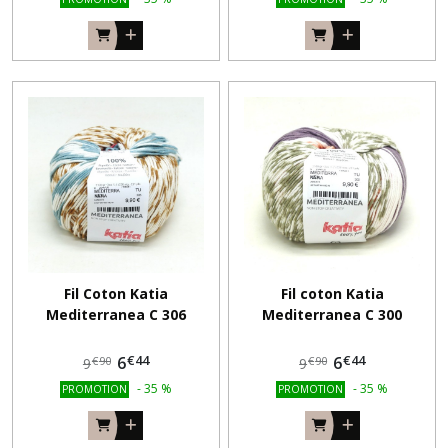
Fil Coton Katia
Fil coton Katia
Mediterranea C 306
Mediterranea C 300
€
44
€
44
6
6
€
90
€
90
9
9
-
35
%
-
35
%
PROMOTION
PROMOTION