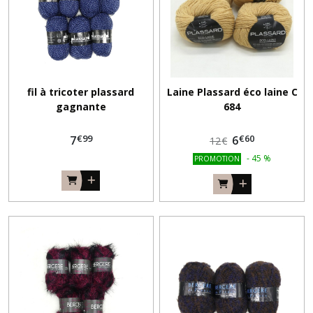
fil à tricoter plassard
Laine Plassard éco laine C
gagnante
684
€
99
€
60
7
6
12
€
-
45
%
PROMOTION