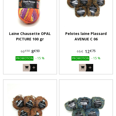
(409)
ACCESSOIRES
(96)
MERCERIE
Laine Chausette OPAL
Pelotes laine Plassard
(2611)
PICTURE 100 gr
AVENUE C 06
€
93
€
75
8
12
€
50
10
15
€
Afficher
-
15
%
-
15
%
PROMOTION
PROMOTION
les
résultats