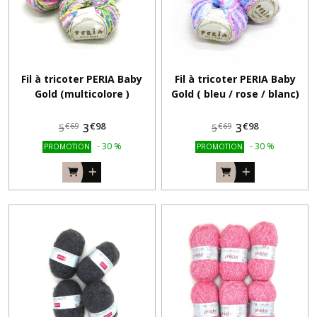
Fil à tricoter PERIA Baby
Fil à tricoter PERIA Baby
Gold (multicolore )
Gold ( bleu / rose / blanc)
€
98
€
98
3
3
€
69
€
69
5
5
-
30
%
-
30
%
PROMOTION
PROMOTION