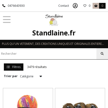
Fermer
0476643930
Contact
0
0
FILTRES
Tous
Standlaine.fr
les
produits
PLUS QU'UN VETEMENT, DES CREATIONS UNIQUES ET ORIGINALES ENTIEREMENT REALISEES A LA MAIN EN FRANCE
BEBE
(122)
FILLE
Filtres
3479 résultats
(83)
Trier par
GARCON
(21)
HOMME
(137)
FEMME