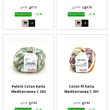
WONDERBALL 200 gr/ 700
mètres *
€
13
€
36
4
18
€
90
€
95
5
22
-
30
%
-
20
%
PROMOTION
PROMOTION
Pelote Coton Katia
Coton fil Katia
Mediterranea C 302
Mediterranea C 301
€
44
€
44
6
6
€
90
€
90
9
9
-
35
%
-
35
%
PROMOTION
PROMOTION