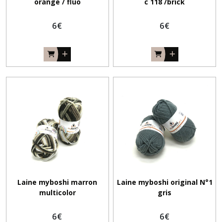
orange / fluo
c 118 /brick
6
€
6
€
Laine myboshi marron
Laine myboshi original N°1
multicolor
gris
6
€
6
€