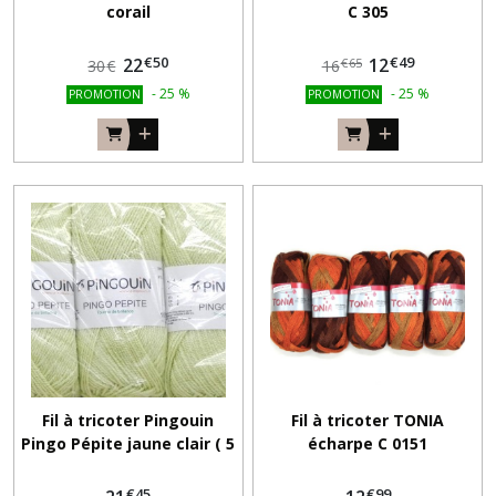
corail
C 305
€
50
€
49
22
12
€
65
30
€
16
-
25
%
-
25
%
PROMOTION
PROMOTION
Fil à tricoter Pingouin
Fil à tricoter TONIA
Pingo Pépite jaune clair ( 5
écharpe C 0151
x 100 gr )
€
45
€
99