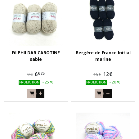
Fil PHILDAR CABOTINE
Bergère de France Initial
sable
marine
€
75
6
12
€
9
€
15
€
-
25
%
-
20
%
PROMOTION
PROMOTION