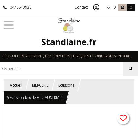
0476643930
Contact
0
0
Standlaine.fr
PLUS QU'UN VETEMENT, DES CREATIONS UNIQUES ET ORIGINALES ENTIEREMENT REALISEES A LA MAIN EN FRANCE
Accueil
MERCERIE
Ecussons
§ Ecusson brodé ville AUSTRIA §