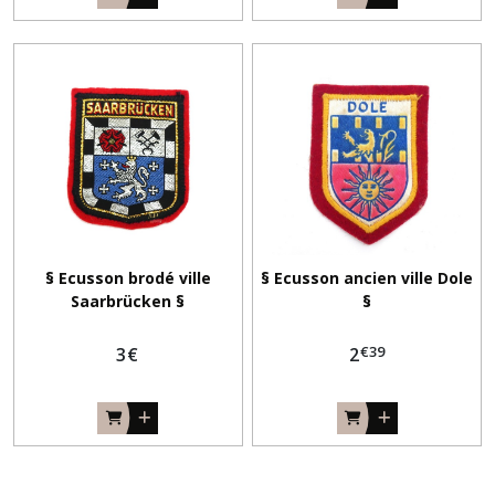
§ Ecusson brodé ville
§ Ecusson ancien ville Dole
Saarbrücken §
§
€
39
3
€
2