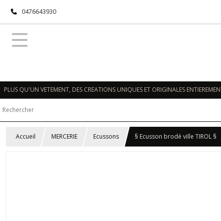
0476643930
PLUS QU'UN VETEMENT, DES CREATIONS UNIQUES ET ORIGINALES ENTIEREMENT
Accueil
MERCERIE
Ecussons
§ Ecusson brodé ville TIROL §