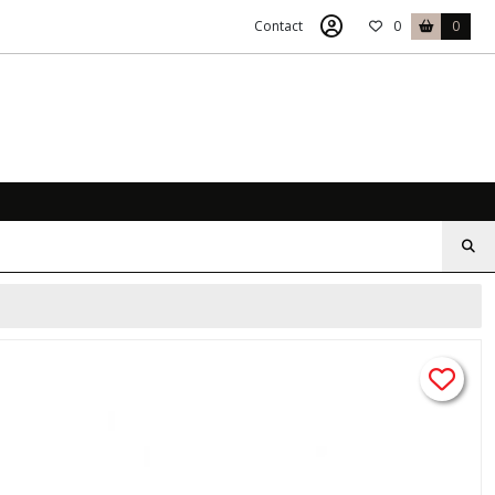
Contact
0
0