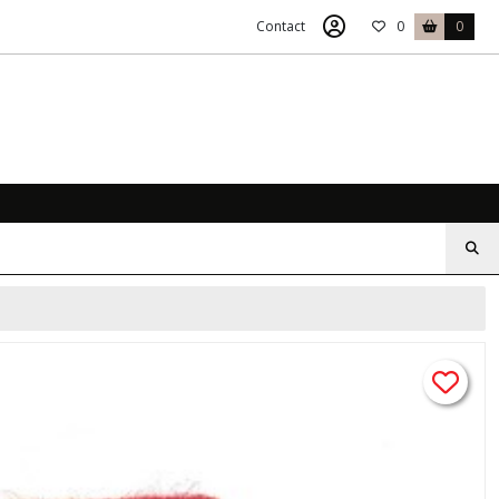
Contact
0
0