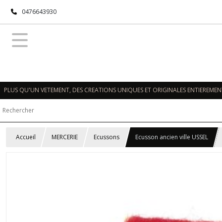
0476643930
PLUS QU'UN VETEMENT, DES CREATIONS UNIQUES ET ORIGINALES ENTIEREMENT
Accueil
MERCERIE
Ecussons
Ecusson ancien ville USSEL