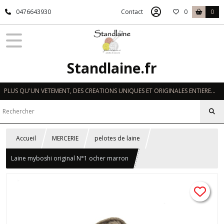
0476643930
Contact
0
0
Standlaine.fr
PLUS QU'UN VETEMENT, DES CREATIONS UNIQUES ET ORIGINALES ENTIEREMENT REALISEES A LA MAIN EN FRANCE
Accueil
MERCERIE
pelotes de laine
Laine myboshi original N°1 ocher marron