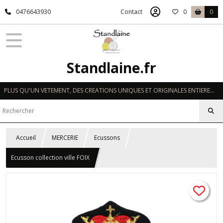
0476643930
Contact
0
0
Standlaine.fr
PLUS QU'UN VETEMENT, DES CREATIONS UNIQUES ET ORIGINALES ENTIEREMENT REALISEES A LA MAIN EN FRANCE
Accueil
MERCERIE
Ecussons
Ecusson collection ville FOIX