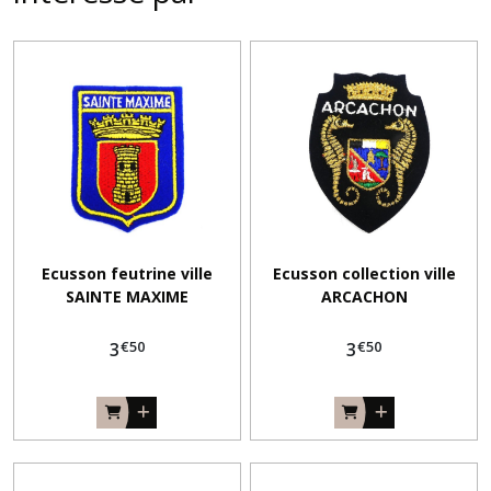
Ecusson feutrine ville
Ecusson collection ville
SAINTE MAXIME
ARCACHON
€
50
€
50
3
3