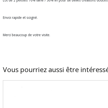
Lot de 2 pelotes 70% laine / 30% lin pour de belles créations douces 
Envoi rapide et soigné.
Merci beaucoup de votre visite.
Vous pourriez aussi être intéress