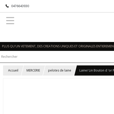
0476643930
PLUS QU'UN VETEMENT, DES CREATIONS UNIQUES ET ORIGINALES ENTIEREMENT
Accueil
MERCERIE
pelotes de laine
Laine/ Lin Bouton d 'or