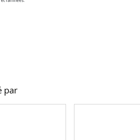
et raffinées.
é par