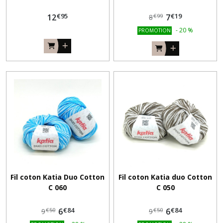
€
95
€
19
12
7
€
99
8
-
20
%
PROMOTION
Fil coton Katia Duo Cotton
Fil coton Katia duo Cotton
C 060
C 050
€
84
€
84
6
6
€
50
€
50
9
9