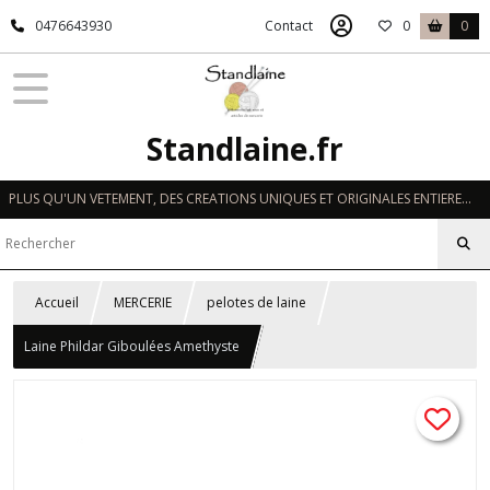
0476643930
Contact
0
0
Standlaine.fr
PLUS QU'UN VETEMENT, DES CREATIONS UNIQUES ET ORIGINALES ENTIEREMENT REALISEES A LA MAIN EN FRANCE
Accueil
MERCERIE
pelotes de laine
Laine Phildar Giboulées Amethyste