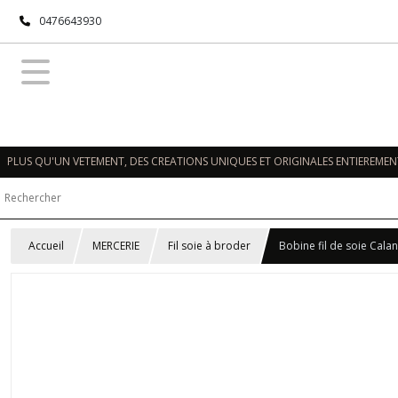
0476643930
PLUS QU'UN VETEMENT, DES CREATIONS UNIQUES ET ORIGINALES ENTIEREMENT
Accueil
MERCERIE
Fil soie à broder
Bobine fil de soie Cala