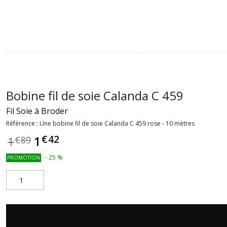
Bobine fil de soie Calanda C 459
Fil Soie à Broder
Référence :
Une bobine fil de soie Calanda C 459 rose - 10 mètres
€
42
1
1
€
89
-
25
%
PROMOTION