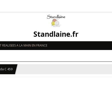
Standlaine.fr
 REALISEES A LA MAIN EN FRANCE
nda C 459