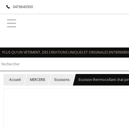
0476643930
PLUS QU'UN VETEMENT, DES CREATIONS UNIQUES ET ORIGINALES ENTIEREMENT
Accueil
MERCERIE
Ecussons
Ecusson thermocollant chat pi