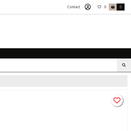
Contact
0
0