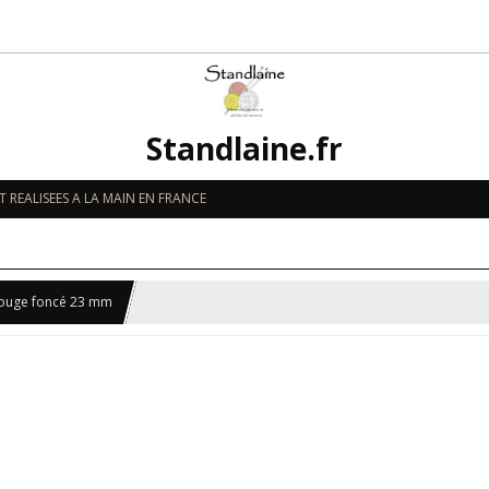
Standlaine.fr
 REALISEES A LA MAIN EN FRANCE
rouge foncé 23 mm