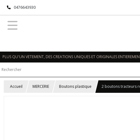
0476643930
PLUS QU'UN VETEMENT, DES CREATIONS UNIQUES ET ORIGINALES ENTIEREMENT
Accueil
MERCERIE
Boutons plastique
2 boutons tracteurs 