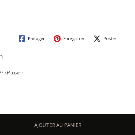
Partager
Enregistrer
Poster
m
** réf 0050**
AJOUTER AU PANIER