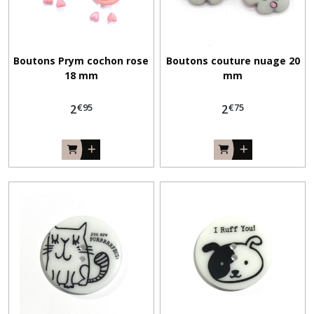
Boutons Prym cochon rose
Boutons couture nuage 20
18 mm
mm
€
95
€
75
2
2