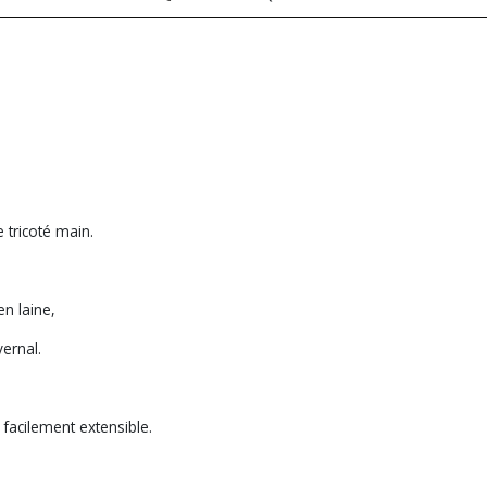
 tricoté main.
n laine,
ivernal.
t facilement extensible.