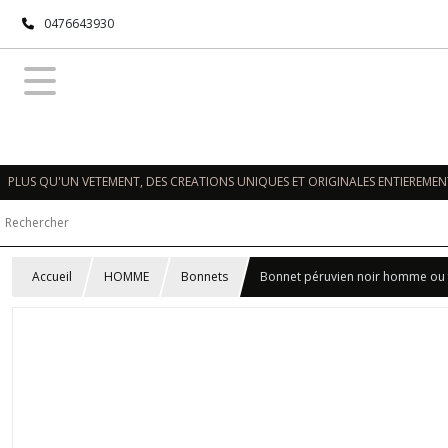
0476643930
PLUS QU'UN VETEMENT, DES CREATIONS UNIQUES ET ORIGINALES ENTIEREMENT
Accueil
HOMME
Bonnets
Bonnet péruvien noir homme o