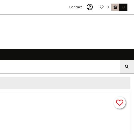
Contact
0
0