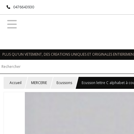
0476643930
PLUS QU'UN VETEMENT, DES CREATIONS UNIQUES ET ORIGINALES ENTIEREMENT
Accueil
MERCERIE
Ecussons
Ecusson lettre C alphabet à co