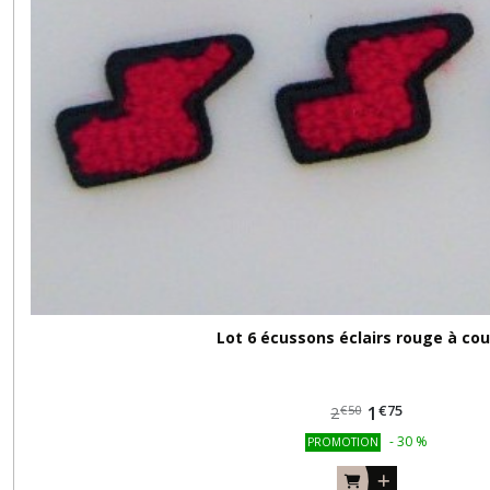
Lot 6 écussons éclairs rouge à co
€
75
1
€
50
2
-
30
%
PROMOTION