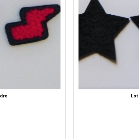
udre
Lot