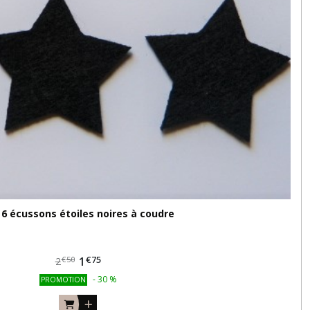
 6 écussons étoiles noires à coudre
€
75
1
€
50
2
-
30
%
PROMOTION