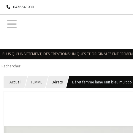
0476643930
PLUS QU'UN VETEMENT, DES CREATIONS UNIQUES ET ORIGINALES ENTIEREMENT
Accueil
FEMME
Bérets
Béret femme laine Knit bleu multico