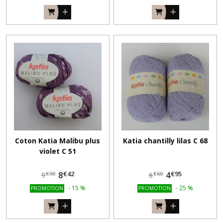
Coton Katia Malibu plus
Katia chantilly lilas C 68
violet C 51
€
42
€
95
8
4
€
90
€
60
9
6
-
15
%
-
25
%
PROMOTION
PROMOTION