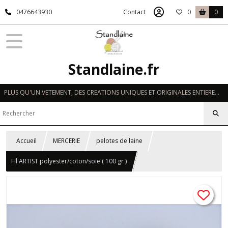
0476643930
Contact
0
0
Standlaine.fr
PLUS QU'UN VETEMENT, DES CREATIONS UNIQUES ET ORIGINALES ENTIEREMENT REALISEES A LA MAIN EN FRANCE
Accueil
MERCERIE
pelotes de laine
Fil ARTIST polyester/coton/soie ( 100 gr )