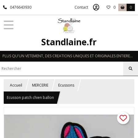
0476643930
Contact
0
0
Standlaine.fr
PLUS QU'UN VETEMENT, DES CREATIONS UNIQUES ET ORIGINALES ENTIEREMENT REALISEES A LA MAIN EN FRANCE
Accueil
MERCERIE
Ecussons
Ecusson patch chien ballon