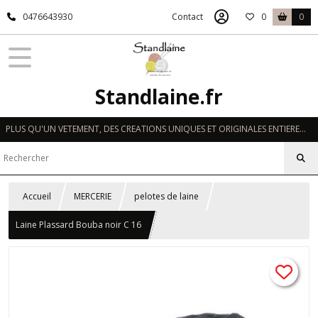
0476643930
Contact
0
0
Standlaine.fr
PLUS QU'UN VETEMENT, DES CREATIONS UNIQUES ET ORIGINALES ENTIEREMENT REALISEES A LA MAIN EN FRANCE
Accueil
MERCERIE
pelotes de laine
Laine Plassard Bouba noir C 16