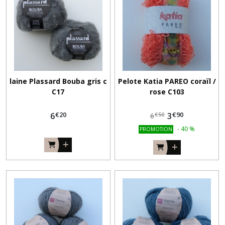
laine Plassard Bouba gris c
Pelote Katia PAREO coraïl /
C17
rose C103
€
20
€
90
6
3
€
50
6
-
40
%
PROMOTION