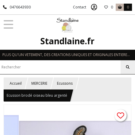
0476643930
Contact
0
0
Standlaine.fr
PLUS QU'UN VETEMENT, DES CREATIONS UNIQUES ET ORIGINALES ENTIEREMENT REALISEES A LA MAIN EN FRANCE
Accueil
MERCERIE
Ecussons
Ecusson brodé oiseau bleu argenté