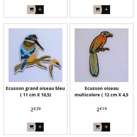
Ecusson grand oiseau bleu
Ecusson oiseau
( 11 cm X 10,5)
multicolore ( 12 cm X 4,5
cm)
€
29
€
19
2
2