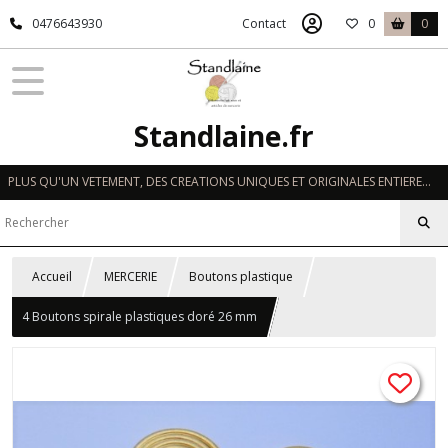
0476643930
Contact
0
0
Standlaine.fr
PLUS QU'UN VETEMENT, DES CREATIONS UNIQUES ET ORIGINALES ENTIEREMENT REALISEES A LA MAIN EN FRANCE
Accueil
MERCERIE
Boutons plastique
4 Boutons spirale plastiques doré 26 mm