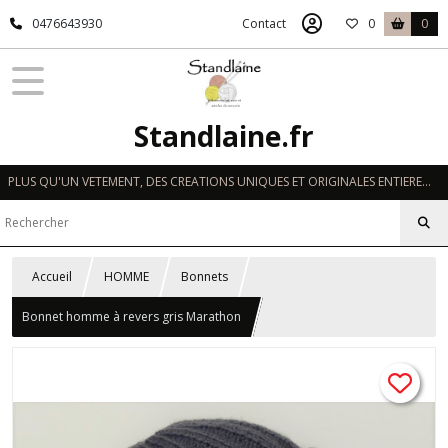
0476643930
Contact
0
0
Standlaine.fr
PLUS QU'UN VETEMENT, DES CREATIONS UNIQUES ET ORIGINALES ENTIEREMENT REALISEES A LA MAIN EN FRANCE
Accueil
HOMME
Bonnets
Bonnet homme à revers gris Marathon