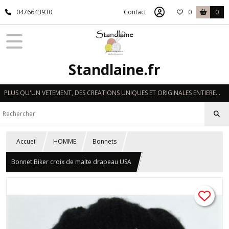
0476643930
Contact
0
0
Standlaine.fr
PLUS QU'UN VETEMENT, DES CREATIONS UNIQUES ET ORIGINALES ENTIEREMENT REALISEES A LA MAIN EN FRANCE
Accueil
HOMME
Bonnets
Bonnet Biker croix de malte drapeau USA