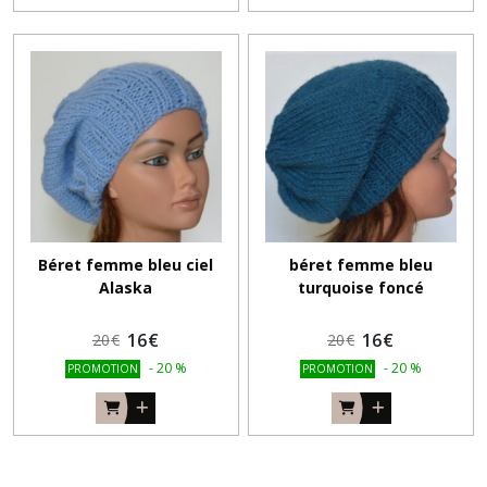
Béret femme bleu ciel
béret femme bleu
Alaska
turquoise foncé
16
€
16
€
20
€
20
€
-
20
%
-
20
%
PROMOTION
PROMOTION