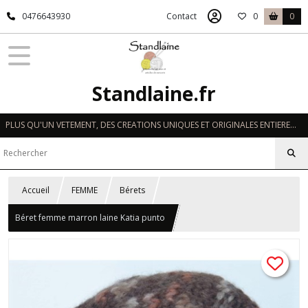
0476643930
Contact
0
0
Standlaine.fr
PLUS QU'UN VETEMENT, DES CREATIONS UNIQUES ET ORIGINALES ENTIEREMENT REALISEES A LA MAIN EN FRANCE
Accueil
FEMME
Bérets
Béret femme marron laine Katia punto