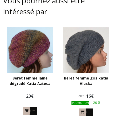
Vous pourriez aussi être
intéressé par
Béret femme laine
Béret femme gris katia
dégradé Katia Azteca
Alaska
20
€
16
€
20
€
-
20
%
PROMOTION